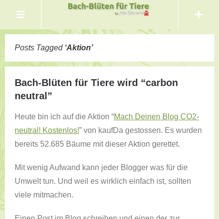
Posts Tagged
‘
Aktion
’
Bach-Blüten für Tiere wird “carbon
neutral”
Heute bin ich auf die Aktion “
Mach Deinen Blog CO
2
-
neutral! Kostenlos!
” von kaufDa gestossen. Es wurden
bereits 52.685 Bäume mit dieser Aktion gerettet.
Mit wenig Aufwand kann jeder Blogger was für die
Umwelt tun. Und weil es wirklich einfach ist, sollten
viele mitmachen.
Einen Post im Blog schreiben und einen der zur