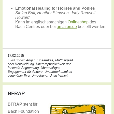
Emotional Healing for Horses and Ponies
Stefan Ball, Heather Simpson, Judy Ramsell
Howard
Kann im englischsprachigen
Onlineshop
des
Bach Centres oder bei
amazon.de
bestellt werden.
17.02.2015
Filed under:
Angst
,
Einsamkeit
,
Mutlosigkeit
oder Verzweiflung
,
Überempfindlichkeit und
fehlende Abgrenzung
,
Übermäßiges
Engagement für Andere
,
Unaufmerksamkeit
gegenüber Ihrer Umgebung
,
Unsicherheit
BFRAP
BFRAP
steht für
B
ach
F
oundation