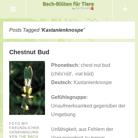
Posts Tagged
‘
Kastanienknospe
’
Chestnut Bud
Phonetisch:
chest·nut bud
(chĕs′nŭt′, -nət bŭd)
Deutsch:
Kastanienknospe
Gefühlsgruppe:
Unaufmerksamkeit gegenüber der
Umgebung
FOTO MIT
FREUNDLICHER
Unfähigkeit, aus Fehlern der
GENEHMIGUNG
VON
THE BACH
Vergangenheit zu lernen.