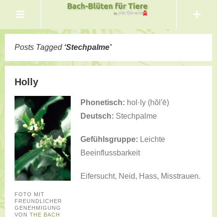
Posts Tagged
‘
Stechpalme
’
Holly
Phonetisch:
hol·ly (hŏl′ē)
Deutsch:
Stechpalme
Gefühlsgruppe:
Leichte
Beeinflussbarkeit
Eifersucht, Neid, Hass, Misstrauen.
FOTO MIT
FREUNDLICHER
GENEHMIGUNG
VON
THE BACH