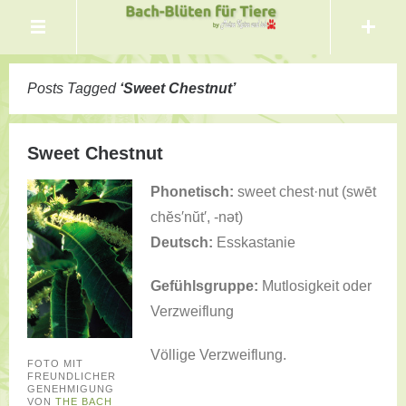
Posts Tagged
‘
Sweet Chestnut
’
Sweet Chestnut
Phonetisch:
sweet chest·nut (swēt
chĕs′nŭt′, -nət)
Deutsch:
Esskastanie
Gefühlsgruppe:
Mutlosigkeit oder
Verzweiflung
Völlige Verzweiflung.
FOTO MIT
FREUNDLICHER
GENEHMIGUNG
VON
THE BACH